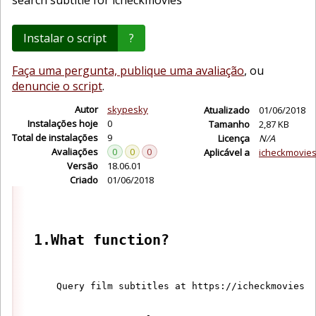
search subtitle for icheckmovies
Instalar o script
?
Faça uma pergunta, publique uma avaliação
, ou
denuncie o script
.
Autor
skypesky
Atualizado
01/06/2018
Instalações hoje
0
Tamanho
2,87 KB
Total de instalações
9
Licença
N/A
Avaliações
0
0
0
Aplicável a
icheckmovie
Versão
18.06.01
Criado
01/06/2018
1.What function?
    Query film subtitles at https://icheckmovies.c