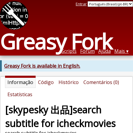
Entrar
Greasy Fork
Scripts
Fórum
Ajuda
Mais
Greasy Fork is available in English.
Informação
Código
Histórico
Comentários (0)
Estatísticas
[skypesky 出品]search
subtitle for icheckmovies