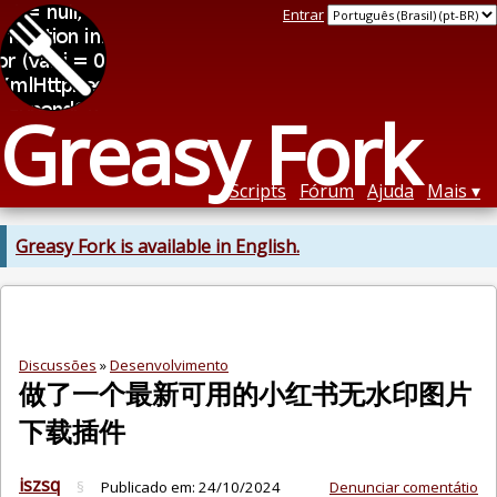
Entrar
Greasy Fork
Scripts
Fórum
Ajuda
Mais
Greasy Fork is available in English.
Discussões
»
Desenvolvimento
做了一个最新可用的小红书无水印图片
下载插件
iszsq
§
Publicado em:
24/10/2024
Denunciar comentátio