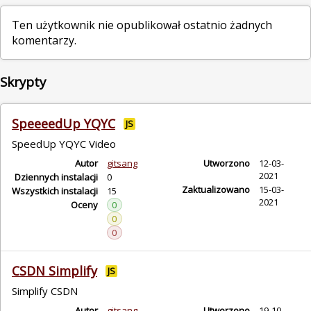
Ten użytkownik nie opublikował ostatnio żadnych
komentarzy.
Skrypty
SpeeeedUp YQYC
JS
SpeedUp YQYC Video
Autor
gitsang
Utworzono
12-03-
2021
Dziennych instalacji
0
Zaktualizowano
15-03-
Wszystkich instalacji
15
2021
Oceny
0
0
0
CSDN Simplify
JS
Simplify CSDN
Autor
gitsang
Utworzono
19-10-