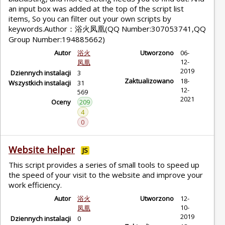
an input box was added at the top of the script list
items, So you can filter out your own scripts by
keywords.Author：浴火凤凰(QQ Number:307053741,QQ
Group Number:194885662)
Autor
浴火
Utworzono
06-
12-
凤凰
2019
Dziennych instalacji
3
Zaktualizowano
18-
Wszystkich instalacji
31
12-
569
2021
Oceny
209
4
0
Website helper
JS
This script provides a series of small tools to speed up
the speed of your visit to the website and improve your
work efficiency.
Autor
浴火
Utworzono
12-
10-
凤凰
2019
Dziennych instalacji
0