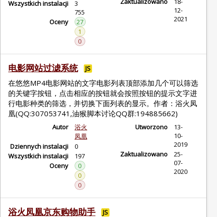
Zaktualizowano
18-
Wszystkich instalacji
3
12-
755
2021
Oceny
27
1
0
电影网站过滤系统
JS
在悠悠MP4电影网站的文字电影列表顶部添加几个可以筛选
的关键字按钮，点击相应的按钮就会按照按钮的提示文字进
行电影种类的筛选，并切换下面列表的显示。作者：浴火凤
凰(QQ:307053741,油猴脚本讨论QQ群:194885662)
Autor
浴火
Utworzono
13-
10-
凤凰
2019
Dziennych instalacji
0
Zaktualizowano
25-
Wszystkich instalacji
197
07-
Oceny
0
2020
0
0
浴火凤凰京东购物助手
JS