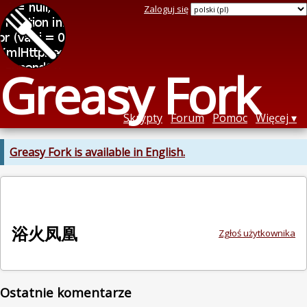
Zaloguj się
Greasy Fork
Skrypty
Forum
Pomoc
Więcej
Greasy Fork is available in English.
浴火凤凰
Zgłoś użytkownika
Ostatnie komentarze