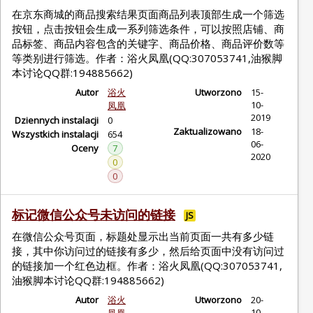
在京东商城的商品搜索结果页面商品列表顶部生成一个筛选
按钮，点击按钮会生成一系列筛选条件，可以按照店铺、商
品标签、商品内容包含的关键字、商品价格、商品评价数等
等类别进行筛选。作者：浴火凤凰(QQ:307053741,油猴脚
本讨论QQ群:194885662)
Autor
浴火
Utworzono
15-
10-
凤凰
2019
Dziennych instalacji
0
Zaktualizowano
18-
Wszystkich instalacji
654
06-
Oceny
7
2020
0
0
标记微信公众号未访问的链接
JS
在微信公众号页面，标题处显示出当前页面一共有多少链
接，其中你访问过的链接有多少，然后给页面中没有访问过
的链接加一个红色边框。作者：浴火凤凰(QQ:307053741,
油猴脚本讨论QQ群:194885662)
Autor
浴火
Utworzono
20-
10-