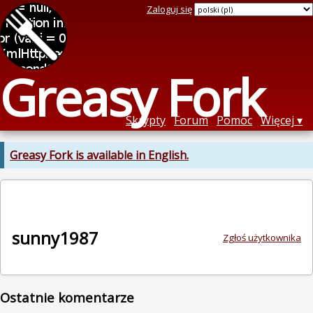
Zaloguj się
Greasy Fork
Skrypty
Forum
Pomoc
Więcej
Greasy Fork is available in English.
sunny1987
Zgłoś użytkownika
Ostatnie komentarze