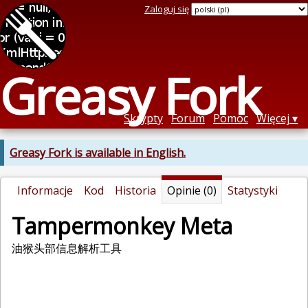
Zaloguj się
Greasy Fork
Skrypty
Forum
Pomoc
Więcej
Greasy Fork is available in English.
Informacje
Kod
Historia
Opinie (0)
Statystyki
Tampermonkey Meta
油猴头部信息解析工具