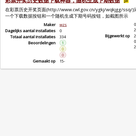
彩票开奖历史数据下载神器，随机生成下期数据
JS
在彩票历史开奖页面(http://www.cwl.gov.cn/ygkj/wqkjgg/ssq
一个下载数据按钮和一个随机生成下期号码按钮，如截图所示
0
Maker
wzs
2
Dagelijks aantal installaties
0
Bijgewerkt op
2
Totaal aantal installaties
334
0
Beoordelingen
1
2
0
0
Gemaakt op
15-