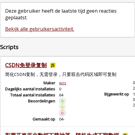
Deze gebruiker heeft de laatste tijd geen reacties
geplaatst.
Bekijk alle gebruikersactiviteit.
Scripts
CSDN免登录复制
JS
简化CSDN复制，无需登录，只要双击代码区域即可复制
0
Maker
wzs
2
Dagelijks aantal installaties
0
Bijgewerkt op
1
Totaal aantal installaties
64
0
Beoordelingen
0
2
0
0
Gemaakt op
04-