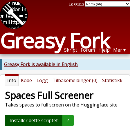
Logg inn
Greasy Fork
Skript
Forum
Hjelp
Mer
Greasy Fork is available in English.
Info
Kode
Logg
Tilbakemeldinger (0)
Statistikk
Spaces Full Screener
Takes spaces to full screen on the Huggingface site
Installer dette scriptet
?