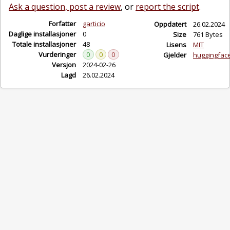
Ask a question, post a review
, or
report the script
.
Forfatter
garticio
Oppdatert
26.02.2024
Daglige installasjoner
0
Size
761 Bytes
Totale installasjoner
48
Lisens
MIT
Vurderinger
0
0
0
Gjelder
huggingfac
Versjon
2024-02-26
Lagd
26.02.2024