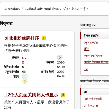
या प्रयोक्त्याने अलीकडे कोणत्याही टिप्पण्या पोस्ट केल्या नाहीत.
स्क्रिप्ट
Sorting by:
दैनिक इंस्टॉल
bilibili粉丝牌排序
JS
एकूण इंस्टॉल
根据牌子等级对bilibili佩戴中心页面的粉
रेटिंग
丝牌子进行排序
बनवण्याचा दिनांक
लेखक
sion-
0
x
अपडेट केल्याचा दिनांक
बनवली
2020-
दैनिक इंस्टॉल
0
04-16
नाव
एकूण इंस्टॉल
96
अपडेट केली
2020-
04-16
रेटिंग
1
यासाठीच्या स्क्रिप्ट दाखव
0
सर्व
U2个人页面关闭坏人卡显示
JS
(सर्व संकेतस्थळे)
关闭个人页面坏人卡显示，我没看见等于
dmhy.org
没有