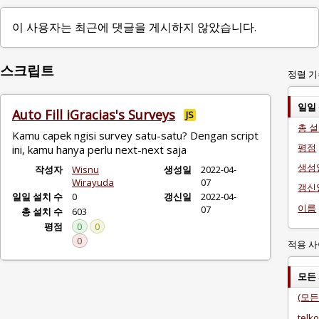
이 사용자는 최근에 댓글을 게시하지 않았습니다.
스크립트
정렬 기
일일
Auto Fill iGracias's Surveys
JS
총 설
Kamu capek ngisi survey satu-satu? Dengan script
평점
ini, kamu hanya perlu next-next saja
생성
작성자
Wisnu
생성일
2022-04-
Wirayuda
07
갱신
일일 설치 수
0
갱신일
2022-04-
이름
07
총 설치 수
603
평점
0
0
0
적용 사
모든
(모든
telk