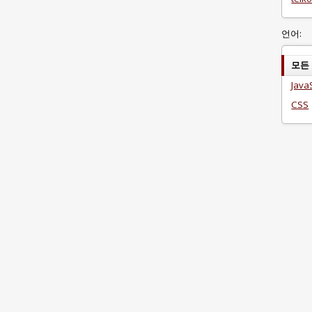
언어:
모든
Java
CSS