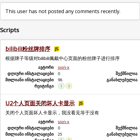
This user has not posted any comments recently.
Scripts
bilibili粉丝牌排序
JS
根据牌子等级对bilibili佩戴中心页面的粉丝牌子进行排序
ავტორი
sion-x
დღიური ინსტალაციები
0
შექმნილია
მთლიანი ინსტალაციები
96
განახლებულია
რეიტინგი
1
0
U2个人页面关闭坏人卡显示
JS
关闭个人页面坏人卡显示，我没看见等于没有
ავტორი
sion-x
დღიური ინსტალაციები
0
შექმნილია
მთლიანი ინსტალაციები
25
განახლებულია