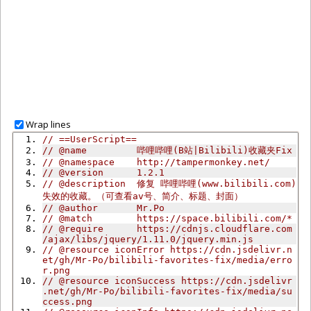
Wrap lines
// ==UserScript==
// @name         哔哩哔哩(B站|Bilibili)收藏夹Fix
// @namespace    http://tampermonkey.net/
// @version      1.2.1
// @description  修复 哔哩哔哩(www.bilibili.com) 
失效的收藏。（可查看av号、简介、标题、封面）
// @author       Mr.Po
// @match        https://space.bilibili.com/*
// @require      https://cdnjs.cloudflare.com
/ajax/libs/jquery/1.11.0/jquery.min.js
// @resource iconError https://cdn.jsdelivr.n
et/gh/Mr-Po/bilibili-favorites-fix/media/erro
r.png
// @resource iconSuccess https://cdn.jsdelivr
.net/gh/Mr-Po/bilibili-favorites-fix/media/su
ccess.png