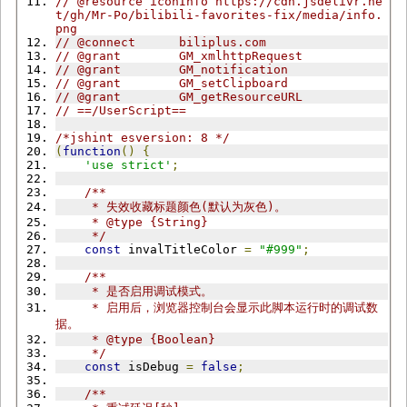
// @resource iconInfo https://cdn.jsdelivr.ne
t/gh/Mr-Po/bilibili-favorites-fix/media/info.
png
// @connect      biliplus.com
// @grant        GM_xmlhttpRequest
// @grant        GM_notification
// @grant        GM_setClipboard
// @grant        GM_getResourceURL
// ==/UserScript==
/*jshint esversion: 8 */
(
function
()
{
'use strict'
;
/**
     * 失效收藏标题颜色(默认为灰色)。
     * @type {String}
     */
const
 invalTitleColor 
=
"#999"
;
/**
     * 是否启用调试模式。
     * 启用后，浏览器控制台会显示此脚本运行时的调试数
据。
     * @type {Boolean}
     */
const
 isDebug 
=
false
;
/**