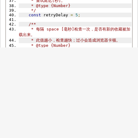
     * 重试延迟[秒]。
     * @type {Number}
     */
const
 retryDelay 
=
5
;
/**
     * 每隔 space [毫秒]检查一次，是否有新的收藏被加
载出来。
     * 此值越小，检查越快；过小会造成浏览器卡顿。
     * @type {Number}
     */
const
 space 
=
2000
;
/****************************************
**************/
/**
     * 收藏夹地址正则
     * @type {RegExp}
     */
const
 favlistRegex 
=
/https:\/\/space\.bi
libili\.com\/\d+\/favlist.*/
;
/**
     * 处理收藏
     */
function
 handleFavorites
()
{
const
 flag 
=
 favlistRegex
.
test
(
window