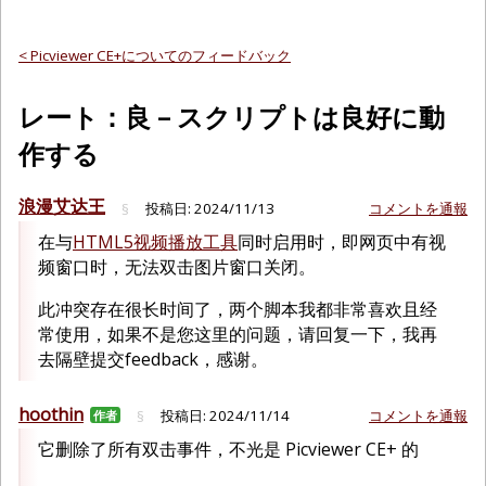
< Picviewer CE+についてのフィードバック
レート：良 – スクリプトは良好に動
作する
浪漫艾达王
投稿日:
2024/11/13
コメントを通報
§
在与
HTML5视频播放工具
同时启用时，即网页中有视
频窗口时，无法双击图片窗口关闭。
此冲突存在很长时间了，两个脚本我都非常喜欢且经
常使用，如果不是您这里的问题，请回复一下，我再
去隔壁提交feedback，感谢。
hoothin
投稿日:
2024/11/14
コメントを通報
作者
§
它删除了所有双击事件，不光是 Picviewer CE+ 的