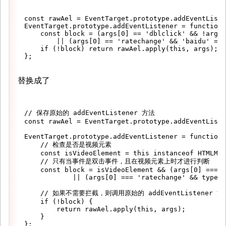
const rawAel = EventTarget.prototype.addEventListe
EventTarget.prototype.addEventListener = function(
    const block = (args[0] == 'dblclick' && !args[
        || (args[0] == 'ratechange' && 'baidu' == 
    if (!block) return rawAel.apply(this, args);

替换成了
// 保存原始的 addEventListener 方法

const rawAel = EventTarget.prototype.addEventListe
EventTarget.prototype.addEventListener = function 
    // 检查是否是视频元素

    const isVideoElement = this instanceof HTMLMed
    // 只有当事件是双击事件，且在视频元素上时才进行判断

    const block = isVideoElement && (args[0] === '
            || (args[0] === 'ratechange' && typeof
    // 如果不需要拦截，则调用原始的 addEventListener 方法
    if (!block) {

        return rawAel.apply(this, args);

    }
