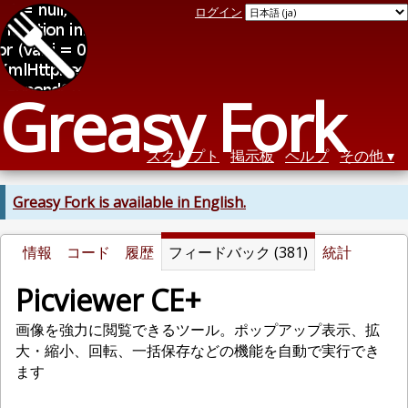
ログイン
Greasy Fork
スクリプト
掲示板
ヘルプ
その他
Greasy Fork is available in English.
情報
コード
履歴
フィードバック (381)
統計
Picviewer CE+
画像を強力に閲覧できるツール。ポップアップ表示、拡
大・縮小、回転、一括保存などの機能を自動で実行でき
ます