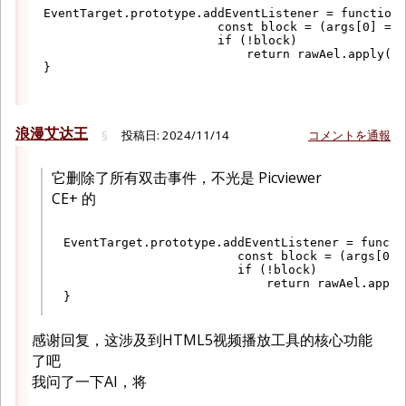
EventTarget.prototype.addEventListener = function(
                        const block = (args[0] == 
                        if (!block)

                            return rawAel.apply(th
浪漫艾达王
投稿日:
2024/11/14
コメントを通報
§
它删除了所有双击事件，不光是 Picviewer
CE+ 的
EventTarget.prototype.addEventListener = functio
                        const block = (args[0] 
                        if (!block)

                            return rawAel.apply(
感谢回复，这涉及到HTML5视频播放工具的核心功能
了吧
我问了一下AI，将