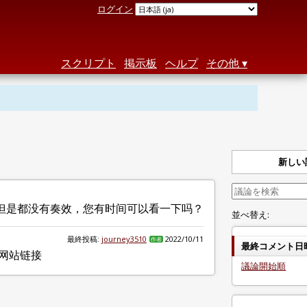
ログイン
スクリプト
掲示板
ヘルプ
その他
新しい
但是都没有奏效，您有时间可以看一下吗？
並べ替え:
最終投稿:
journey3510
2022/10/11
作者
最終コメント日
网站链接
議論開始順