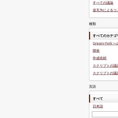
すべての議論
道无为によるコ
種類
すべてのカテゴ
Greasy Fork
開発
作成依頼
スクリプトの議
スクリプトの議
言語
すべて
日本語