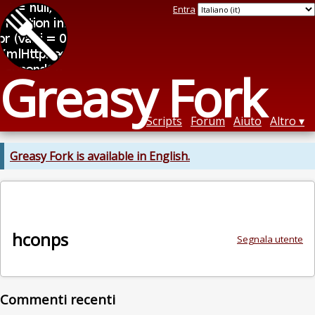
Entra
Greasy Fork
Scripts
Forum
Aiuto
Altro
Greasy Fork is available in English.
hconps
Segnala utente
Commenti recenti