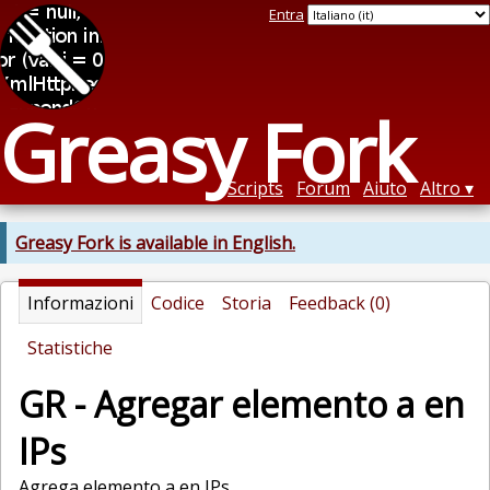
Entra
Greasy Fork
Scripts
Forum
Aiuto
Altro
Greasy Fork is available in English.
Informazioni
Codice
Storia
Feedback (0)
Statistiche
GR - Agregar elemento a en
IPs
Agrega elemento a en IPs