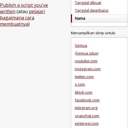
Tanggal dibuat
Publish a script you've
Tanggal diperbarui
written
(atau
pelajari
bagaimana cara
Nama
membuatnya
)
Menampilkan skrip untuk:
Semua
(Semua situs)
youtube.com
instagram.com
twitter.com
x.com
tiktok.com
facebook.com
telegram.org
snapchat.com
pinterest.com