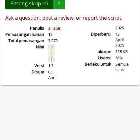
Pasang skrip ini
?
Ask a question, post a review
, or
report the script
.
2025
Penulis
ar abir
Diperbarui
13
Pemasangan harian
15
April
Total pemasangan
3.273
2025
Nilai
0
ukuran
138 KB
1
Lisensi
N/A
1
Berlaku untuk
Semua
Versi
1.3
situs
Dibuat
03
April