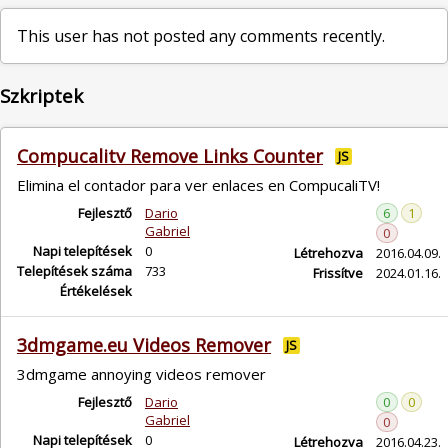
This user has not posted any comments recently.
Szkriptek
Compucalitv Remove Links Counter
JS
Elimina el contador para ver enlaces en CompucaliTV!
Fejlesztő
Dario
6
1
Gabriel
0
Napi telepítések
0
Létrehozva
2016.04.09.
Telepítések száma
733
Frissítve
2024.01.16.
Értékelések
3dmgame.eu Videos Remover
JS
3dmgame annoying videos remover
Fejlesztő
Dario
0
0
Gabriel
0
Napi telepítések
0
Létrehozva
2016.04.23.