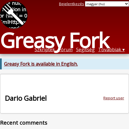
Bejelentkezés
Greasy Fork
Szkriptek
Fórum
Segítség
Továbbiak
Greasy Fork is available in English.
Dario Gabriel
Report user
Recent comments