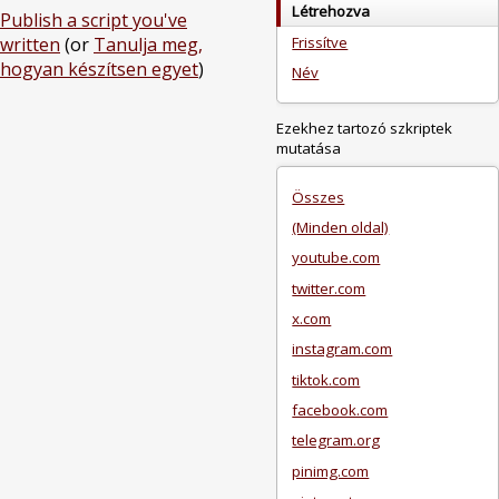
Létrehozva
Publish a script you've
Frissítve
written
(or
Tanulja meg,
hogyan készítsen egyet
)
Név
Ezekhez tartozó szkriptek
mutatása
Összes
(Minden oldal)
youtube.com
twitter.com
x.com
instagram.com
tiktok.com
facebook.com
telegram.org
pinimg.com