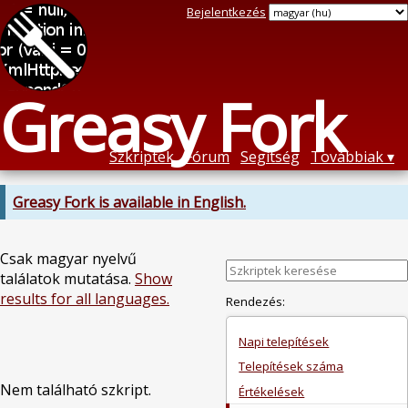
Bejelentkezés
Greasy Fork
Szkriptek
Fórum
Segítség
Továbbiak
Greasy Fork is available in English.
Csak magyar nyelvű
találatok mutatása.
Show
results for all languages.
Rendezés:
Napi telepítések
Telepítések száma
Nem található szkript.
Értékelések