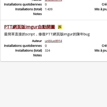
Installations quotidiennes
0
Cré
Installations (total)
1 439
Mis à jo
Notes
PTT網頁版imgur自動開圖
JS
最簡單直接的script，修復PTT網頁版imgur的陳年bug
Auteur
unblue8914
Installations quotidiennes
0
Cré
Installations (total)
324
Mis à jo
Notes