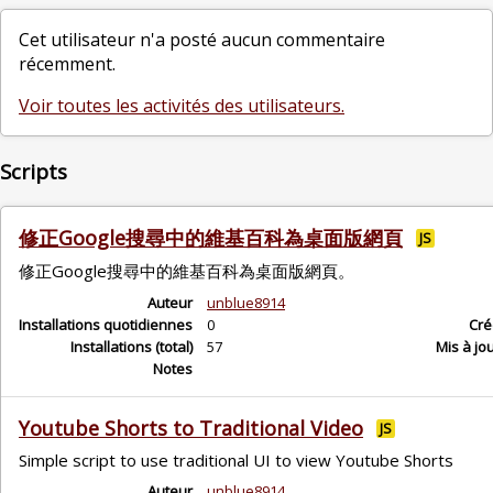
Cet utilisateur n'a posté aucun commentaire
récemment.
Voir toutes les activités des utilisateurs.
Scripts
修正Google搜尋中的維基百科為桌面版網頁
JS
修正Google搜尋中的維基百科為桌面版網頁。
Auteur
unblue8914
Installations quotidiennes
0
Cré
Installations (total)
57
Mis à jo
Notes
Youtube Shorts to Traditional Video
JS
Simple script to use traditional UI to view Youtube Shorts
Auteur
unblue8914