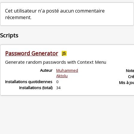
Cet utilisateur n'a posté aucun commentaire
récemment.
Scripts
Password Generator
JS
Generate random passwords with Context Menu
Auteur
Muhammed
Not
Aktolu
Cr
Installations quotidiennes
0
Mis à jo
Installations (total)
34