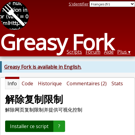
S'identifier
Greasy Fork
Scripts
Forum
Aide
Plus
Greasy Fork is available in English.
Info
Code
Historique
Commentaires (2)
Stats
解除复制限制
解除网页复制限制并提供可视化控制
Installer ce script
?