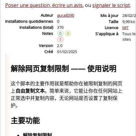
Poser une question, écrire un avis
, ou
signaler le script
.
Auteur
gura8390
Mis à jour
28/02/
Installations quotidiennes
0
Taille
9,99 ko
Installations (total)
370
Licence
MIT
Notes
0
0
S'applique à
Tous le
sites
1
Version
2.0
Créé
01/02/2025
解除网页复制限制 —— 使用说明
这个脚本的主要作用就是帮助你在被限制复制的网页
上
自由复制文本
。简单来说，它能让你在任何网站上
正常选中并复制内容，无论网站是否设置了复制保
护。
主要功能
解除复制限制