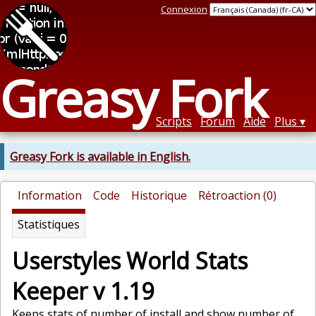
Connexion
Greasy Fork
Scripts
Forum
Aide
Plus
Greasy Fork is available in English.
Information
Code
Historique
Rétroaction (0)
Statistiques
Userstyles World Stats
Keeper v 1.19
Keeps stats of number of install and show number of