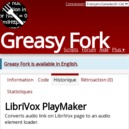
Connexion
Greasy Fork
Scripts
Forum
Aide
Plus
Greasy Fork is available in English.
Information
Code
Historique
Rétroaction (0)
Statistiques
LibriVox PlayMaker
Converts audio link on LibriVox page to an audio
element loader.