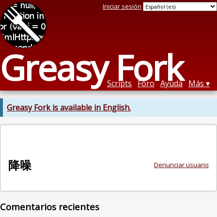
Iniciar sesión
Greasy Fork
Scripts
Foro
Ayuda
Más
Greasy Fork is available in English.
降噪
Denunciar usuario
Comentarios recientes