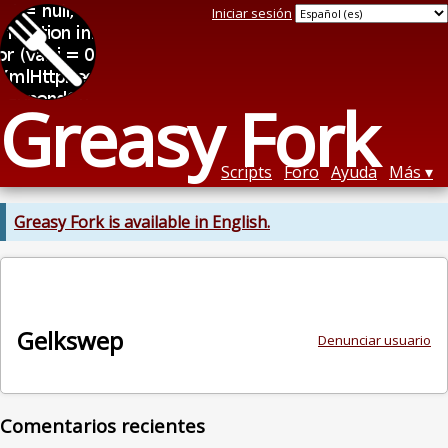
Iniciar sesión
Greasy Fork
Scripts
Foro
Ayuda
Más
Greasy Fork is available in English.
Gelkswep
Denunciar usuario
Comentarios recientes