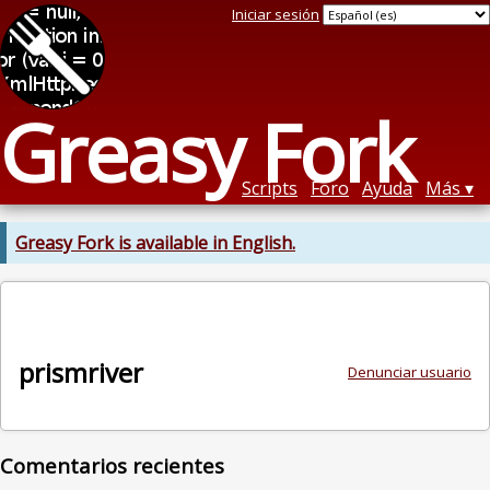
Iniciar sesión
Greasy Fork
Scripts
Foro
Ayuda
Más
Greasy Fork is available in English.
prismriver
Denunciar usuario
Comentarios recientes