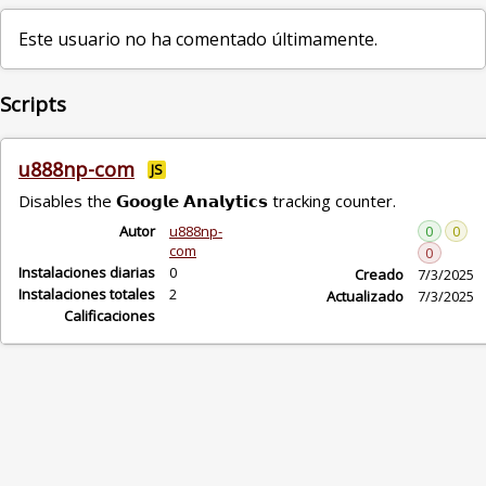
Este usuario no ha comentado últimamente.
Scripts
u888np-com
JS
Disables the 𝗚𝗼𝗼𝗴𝗹𝗲 𝗔𝗻𝗮𝗹𝘆𝘁𝗶𝗰𝘀 tracking counter.
Autor
u888np-
0
0
com
0
Instalaciones diarias
0
Creado
7/3/2025
Instalaciones totales
2
Actualizado
7/3/2025
Calificaciones