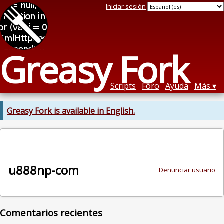
Iniciar sesión
Greasy Fork
Scripts
Foro
Ayuda
Más
Greasy Fork is available in English.
u888np-com
Denunciar usuario
Comentarios recientes