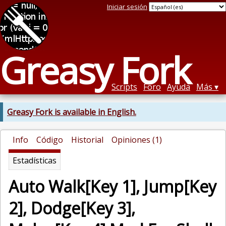
Iniciar sesión
Greasy Fork
Scripts
Foro
Ayuda
Más
Greasy Fork is available in English.
Info
Código
Historial
Opiniones (1)
Estadísticas
Auto Walk[Key 1], Jump[Key
2], Dodge[Key 3],