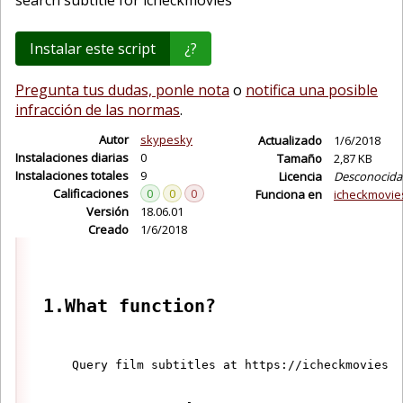
search subtitle for icheckmovies
Instalar este script
¿?
Pregunta tus dudas, ponle nota
o
notifica una posible
infracción de las normas
.
Autor
skypesky
Actualizado
1/6/2018
Instalaciones diarias
0
Tamaño
2,87 KB
Instalaciones totales
9
Licencia
Desconocida
Calificaciones
0
0
0
Funciona en
icheckmovie
Versión
18.06.01
Creado
1/6/2018
1.What function?
    Query film subtitles at https://icheckmovies.c