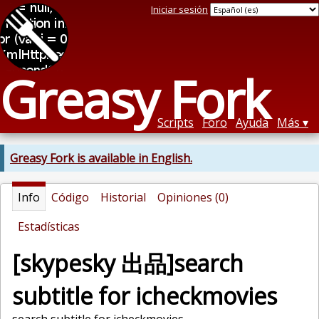
Iniciar sesión
Greasy Fork
Scripts
Foro
Ayuda
Más
Greasy Fork is available in English.
Info
Código
Historial
Opiniones (0)
Estadísticas
[skypesky 出品]search
subtitle for icheckmovies