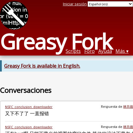
Iniciar sesión
Greasy Fork
Scripts
Foro
Ayuda
Más
Greasy Fork is available in English.
Conversaciones
Respuesta de
林共
NSFC_conclusion_downloader
又下不了了 一直报错
Respuesta de
林共
NSFC_conclusion_downloader