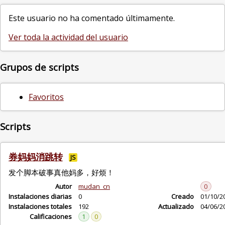
Este usuario no ha comentado últimamente.
Ver toda la actividad del usuario
Grupos de scripts
Favoritos
Scripts
券妈妈消跳转
JS
发个脚本破事真他妈多，好烦！
Autor
mudan_cn
0
Instalaciones diarias
0
Creado
01/10/2
Instalaciones totales
192
Actualizado
04/06/2
Calificaciones
1
0