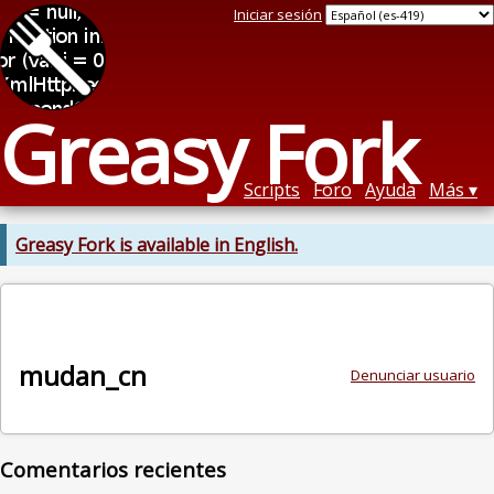
Iniciar sesión
Greasy Fork
Scripts
Foro
Ayuda
Más
Greasy Fork is available in English.
mudan_cn
Denunciar usuario
Comentarios recientes