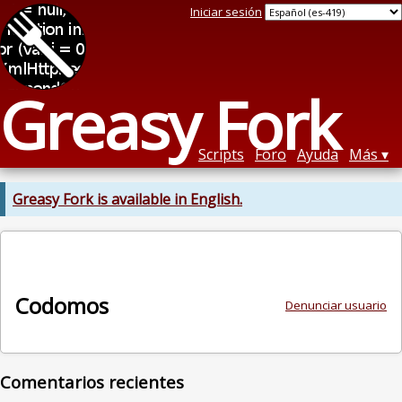
Iniciar sesión
Greasy Fork
Scripts
Foro
Ayuda
Más
Greasy Fork is available in English.
Codomos
Denunciar usuario
Comentarios recientes