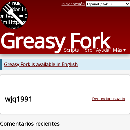
Iniciar sesión
Greasy Fork
Scripts
Foro
Ayuda
Más
Greasy Fork is available in English.
wjq1991
Denunciar usuario
Comentarios recientes