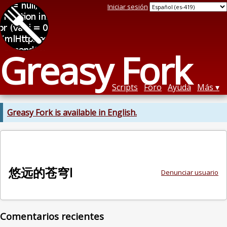
Iniciar sesión
Greasy Fork
Scripts
Foro
Ayuda
Más
Greasy Fork is available in English.
悠远的苍穹l
Denunciar usuario
Comentarios recientes