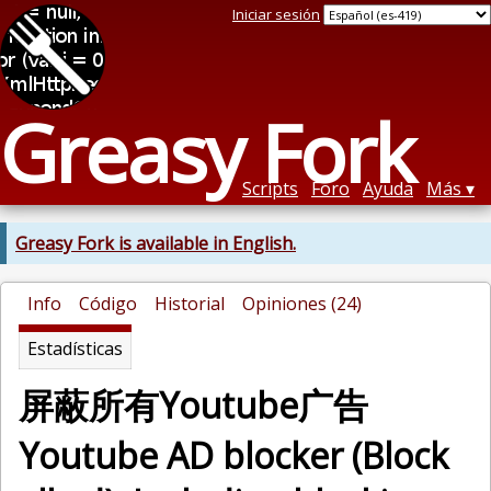
Iniciar sesión
Greasy Fork
Scripts
Foro
Ayuda
Más
Greasy Fork is available in English.
Info
Código
Historial
Opiniones (24)
Estadísticas
屏蔽所有Youtube广告
Youtube AD blocker (Block