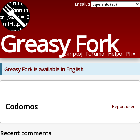
Ensaluti
Greasy Fork
Skriptoj
Forumo
Helpo
Pli
Greasy Fork is available in English.
Codomos
Report user
Recent comments