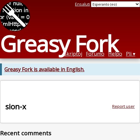
Ensaluti
Greasy Fork
Skriptoj
Forumo
Helpo
Pli
Greasy Fork is available in English.
sion-x
Report user
Recent comments