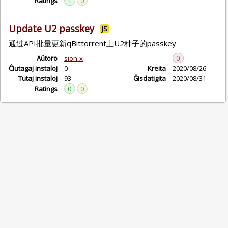
Ratings
1
0
Update U2 passkey
JS
通过API批量更新qBittorrent上U2种子的passkey
Aŭtoro
sion-x
0
Ĉiutagaj instaloj
0
Kreita
2020/08/26
Tutaj instaloj
93
Ĝisdatigita
2020/08/31
Ratings
0
0