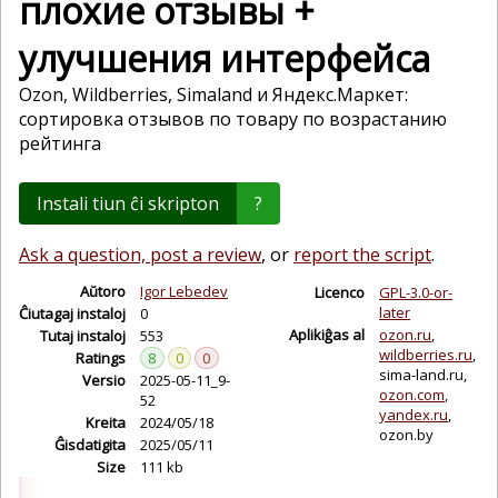
плохие отзывы +
улучшения интерфейса
Ozon, Wildberries, Simaland и Яндекс.Маркет:
сортировка отзывов по товару по возрастанию
рейтинга
Instali tiun ĉi skripton
?
Ask a question, post a review
, or
report the script
.
Aŭtoro
Igor Lebedev
Licenco
GPL-3.0-or-
later
Ĉiutagaj instaloj
0
Aplikiĝas al
ozon.ru
Tutaj instaloj
553
wildberries.ru
Ratings
8
0
0
sima-land.ru
Versio
2025-05-11_9-
ozon.com
52
yandex.ru
Kreita
2024/05/18
ozon.by
Ĝisdatigita
2025/05/11
Size
111 kb