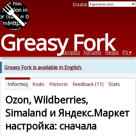
Ensaluti
Greasy Fork
Skriptoj
Forumo
Helpo
Pli
Greasy Fork is available in English.
Informoj
Kodo
Historio
Feedback (11)
Stats
Ozon, Wildberries,
Simaland и Яндекс.Маркет
настройка: сначала