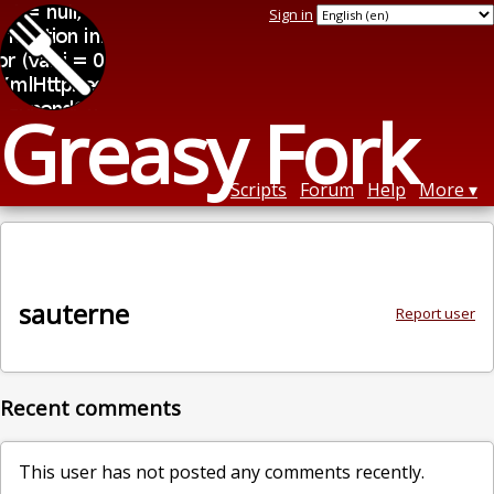
Sign in
Greasy Fork
Scripts
Forum
Help
More
sauterne
Report user
Recent comments
This user has not posted any comments recently.