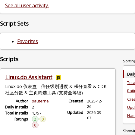
See all user activity.
Script Sets
Favorites
Scripts
Sortin
Dail
Linux.do Assistant
JS
Tota
Linux.do 仪表盘 - 信任级别进度 & 积分查看 & CDK
Rat
社区分数 & 主页筛选工具 (支持全等级)
Cre
Author
sauterne
Created
2025-12-
26
Daily installs
2
Upd
Updated
2026-03-
Total installs
1,757
Na
03
Ratings
2
0
0
Showin