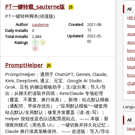
PT一键转载_sauterne版
JS
All
PT一键转种脚本(动漫版)
(All 
Author
sauterne
Created
2021-08-
linu
13
Daily installs
0
asi
Updated
2022-05-
Total installs
2,484
05
avis
Ratings
7
0
0
bey
bfdz
PromptHelper
JS
blut
PromptHelper：通用于 ChatGPT, Gemini, Claude,
bro
Kimi, DeepSeek, 通义、元宝、Google AI Studio、
cha
Grok、豆包 的侧边模板助手；主/设分离；导入/导
cin
出；从聊天栏读取并回填；Kimi/Claude 专项处理
（覆盖、不重复、换行保真）。新增：站点默认模板
（通配符、早保存优先）；“应用默认模板”一键套用
Langu
站点默认/全局默认；修复并发覆盖（读-改-写）；
Helper 按钮改蓝色以适配黑底站点。—— 本版：新
All
增夜间模式（黑色系 UI），一键切换并持久化记忆；
Java
Claude 换行保真策略保持。—— 改进版：导入/导出