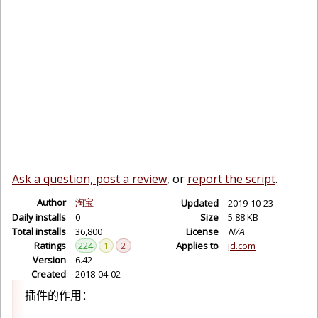
Ask a question, post a review
, or
report the script
.
Author
淘宝
Updated
2019-10-23
Daily installs
0
Size
5.88 KB
Total installs
36,800
License
N/A
Ratings
224
1
2
Applies to
jd.com
Version
6.42
Created
2018-04-02
插件的作用：