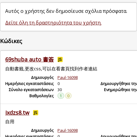
Αυτός ο χρήστης δεν δημοσίευσε σχόλια πρόσφατα.
Δείτε όλη τη δραστηριότητα του χρήστη.
Κώδικες
69shuba auto 書簽
JS
自動書籤,更改css,可以在看書頁找到作者連結
Δημιουργός
Paul-16098
Ημερήσιες εγκαταστάσεις
0
Δημιουργήθηκε τη
Σύνολο εγκαταστάσεων
30
Ενημερώθηκε τη
Βαθμολογίες
1
0
ixdzs8.tw
JS
自用
Δημιουργός
Paul-16098
Ημερήσιες εγκαταστάσεις
0
Δημιουργήθηκε τη