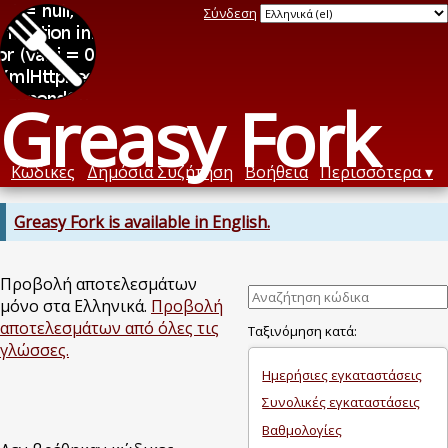
Σύνδεση
Greasy Fork
Κώδικες
Δημόσια Συζήτηση
Βοήθεια
Περισσότερα
Greasy Fork is available in English.
Προβολή αποτελεσμάτων
μόνο στα Ελληνικά.
Προβολή
αποτελεσμάτων από όλες τις
Ταξινόμηση κατά:
γλώσσες.
Ημερήσιες εγκαταστάσεις
Συνολικές εγκαταστάσεις
Βαθμολογίες