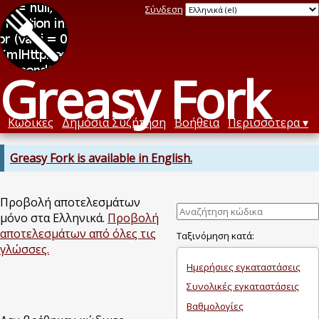
Σύνδεση
Greasy Fork
Κώδικες
Δημόσια Συζήτηση
Βοήθεια
Περισσότερα
Greasy Fork is available in English.
Προβολή αποτελεσμάτων
μόνο στα Ελληνικά.
Προβολή
αποτελεσμάτων από όλες τις
Ταξινόμηση κατά:
γλώσσες.
Ημερήσιες εγκαταστάσεις
Συνολικές εγκαταστάσεις
Βαθμολογίες