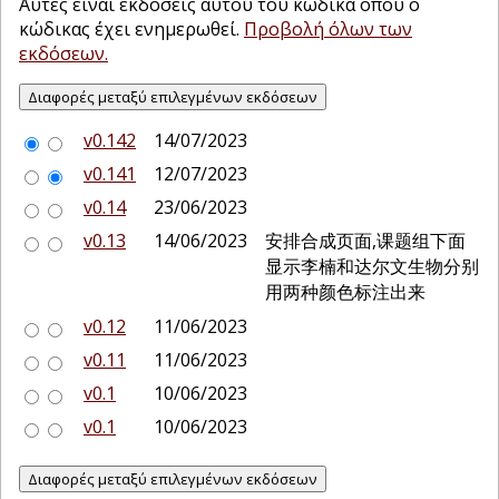
Αυτές είναι εκδόσεις αυτού του κώδικα όπου ο
κώδικας έχει ενημερωθεί.
Προβολή όλων των
εκδόσεων.
v0.142
14/07/2023
v0.141
12/07/2023
v0.14
23/06/2023
v0.13
14/06/2023
安排合成页面,课题组下面
显示李楠和达尔文生物分别
用两种颜色标注出来
v0.12
11/06/2023
v0.11
11/06/2023
v0.1
10/06/2023
v0.1
10/06/2023