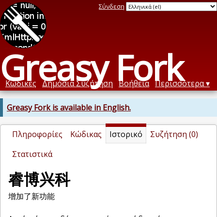
Σύνδεση
Greasy Fork
Κώδικες
Δημόσια Συζήτηση
Βοήθεια
Περισσότερα
Greasy Fork is available in English.
Πληροφορίες
Κώδικας
Ιστορικό
Συζήτηση (0)
Στατιστικά
睿博兴科
增加了新功能