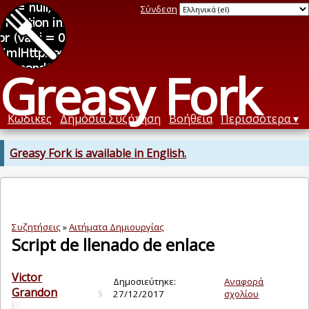
Σύνδεση
Greasy Fork
Κώδικες
Δημόσια Συζήτηση
Βοήθεια
Περισσότερα
Greasy Fork is available in English.
Συζητήσεις
»
Αιτήματα Δημιουργίας
Script de llenado de enlace
Victor
Δημοσιεύτηκε:
Αναφορά
Grandon
§
27/12/2017
σχολίου