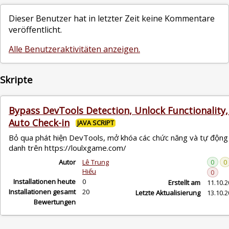
Dieser Benutzer hat in letzter Zeit keine Kommentare
veröffentlicht.
Alle Benutzeraktivitäten anzeigen.
Skripte
Bypass DevTools Detection, Unlock Functionality,
Auto Check-in
JAVA SCRIPT
Bỏ qua phát hiện DevTools, mở khóa các chức năng và tự động
danh trên https://loulxgame.com/
Autor
Lê Trung
0
0
Hiếu
0
Installationen heute
0
Erstellt am
11.10.
Installationen gesamt
20
Letzte Aktualisierung
13.10.
Bewertungen