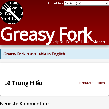
Anmelden
Greasy Fork
Skripte
Forum
Hilfe
Mehr
Greasy Fork is available in English.
Lê Trung Hiếu
Benutzer melden
Neueste Kommentare