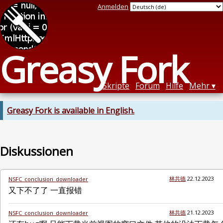
Anmelden
Greasy Fork
Skripte
Forum
Hilfe
Mehr
Greasy Fork is available in English.
Diskussionen
林共德
22.12.2023
NSFC_conclusion_downloader
又下不了了 一直报错
林共德
21.12.2023
NSFC_conclusion_downloader