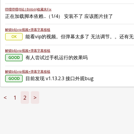
哔哩哔哩(B站|Bilibili)收藏夹Fix
正在加载脚本依赖...（1/4） 安装不了 应该图片挂了
解锁b站vip视频+弹幕字幕移植
能看vip的视频。但弹幕太多了 无法调节。。还有
OK
解锁b站vip视频+弹幕字幕移植
有人尝试过手机运行的效果吗
GOOD
解锁b站vip视频+弹幕字幕移植
目前发现 v1.13.2.3 接口外观bug
GOOD
<
1
2
>